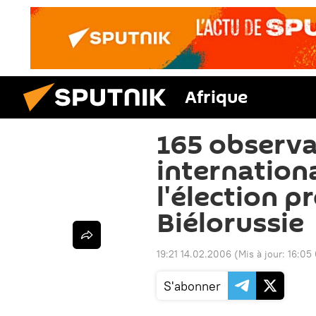
Afrique
165 observ
internation
l'élection p
Biélorussie
19:21 14.02.2006
(Mis à jour:
16:05
S'abonner