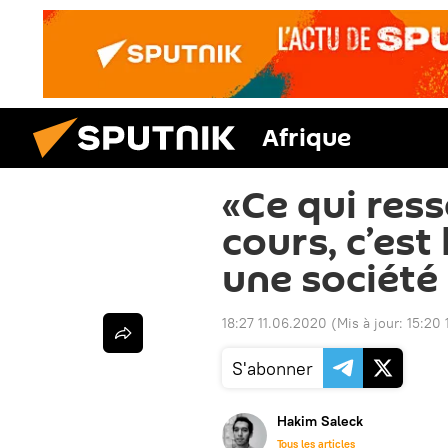
Afrique
«Ce qui ress
cours, c’est 
une société
18:27 11.06.2020
(Mis à jour:
15:20 
S'abonner
Hakim Saleck
Tous les articles