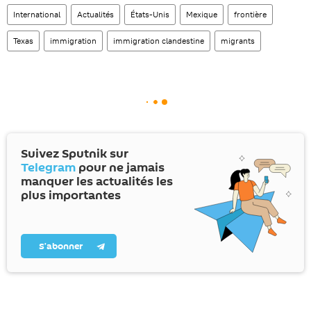
International
Actualités
États-Unis
Mexique
frontière
Texas
immigration
immigration clandestine
migrants
Suivez Sputnik sur
Telegram
pour ne jamais
manquer les actualités les
plus importantes
S’abonner