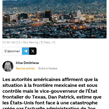
CC BY-SA 2.0
/
Ron Reiring
/
El Paso, TX
S'abonner
Irina Dmitrieva
Tous les articles
Écrire à l'auteur
Les autorités américaines affirment que la
situation à la frontière mexicaine est sous
contrôle mais le vice-gouverneur de l'État
frontalier du Texas, Dan Patrick, estime que
les États-Unis font face à une catastrophe
créée par l’actuelle administration de Joe