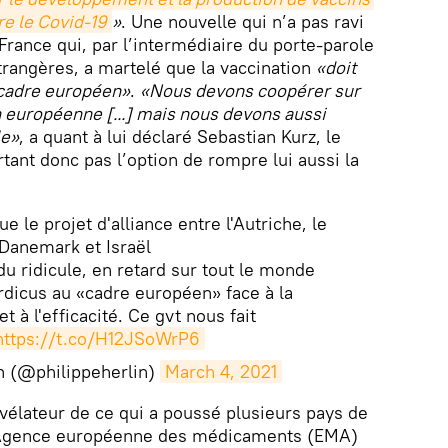
re le Covid-19
»
. Une nouvelle qui n’a pas ravi
rance qui, par l’intermédiaire du porte-parole
trangères, a martelé que la vaccination
«doit
 cadre européen»
.
«Nous devons coopérer sur
n européenne [...] mais nous devons aussi
le»
, a quant à lui déclaré Sebastian Kurz, le
rtant donc pas l’option de rompre lui aussi la
ue le projet d'alliance entre l'Autriche, le
Danemark et Israël
du ridicule, en retard sur tout le monde
rdicus au «cadre européen» face à la
et à l'efficacité. Ce gvt nous fait
https://t.co/H12JSoWrP6
in (@philippeherlin)
March 4, 2021
évélateur de ce qui a poussé plusieurs pays de
. L'Agence européenne des médicaments (EMA)