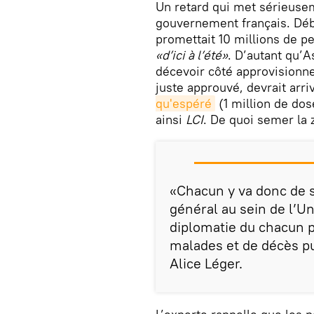
​Un retard qui met sérieusem
gouvernement français. Déb
promettait 10 millions de pe
«d’ici à l’été»
. D’autant qu’A
décevoir côté approvisionn
juste approuvé, devrait arr
qu'espéré
(1 million de dos
ainsi
LCI
. De quoi semer la 
«Chacun y va donc de s
général au sein de l’U
diplomatie du chacun 
malades et de décès pu
Alice Léger.