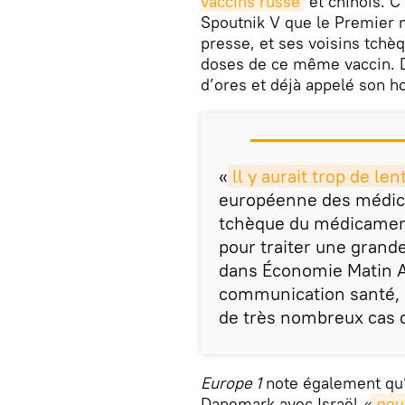
vaccins russe
et chinois. C
Spoutnik V que le Premier 
presse, et ses voisins tchèq
doses de ce même vaccin. D
d’ores et déjà appelé son 
«
ll y aurait trop de len
européenne des médic
tchèque du médicamen
pour traiter une grande
dans Économie Matin A
communication santé, q
de très nombreux cas d
Europe 1
note également qu’u
Danemark avec Israël
«
pour