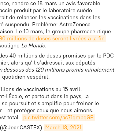
ance, rendre ce 18 mars un avis favorable
vaccin produit par le laboratoire suédo-
ait de relancer les vaccinations dans les
été suspendu. Problème: AstraZeneca
raison. Le 10 mars, le groupe pharmaceutique
0 millions de doses seront livrées à la fin 
souligne
Le Monde
.
 des 40 millions de doses promises par le PDG
nier, alors qu’il s’adressait aux députés
n dessous des 120 millions promis initialement
e quotidien vespéral.
illions de vaccinations au 15 avril.
nt-l'École, et partout dans le pays, la
se poursuit et s'amplifie pour freiner le
r - et protéger ceux que nous aimons.
st total.
pic.twitter.com/ac71qmbqGP
x (@JeanCASTEX)
March 13, 2021