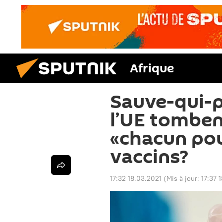
Afrique
Sauve-qui-p
l’UE tombent
«chacun pou
vaccins?
17:32 18.03.2021
(Mis à jour:
17:37 