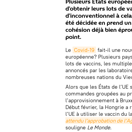
Plusieurs États europée
d’obtenir leurs lots de va
d’inconventionnel à cela
été décidée en prend un
cohésion déjà bien éprou
point.
Le
Covid-19
fait-il une nou
européenne? Plusieurs pays 
lots de vaccins, les multipl
annoncés par les laboratoir
nombreuses nations du Vie
Alors que les États de l’UE
commandes groupées au pror
l’approvisionnement à Bruxel
Début février, la Hongrie a
l’UE à utiliser le vaccin du
attendu l’approbation de l
souligne
Le Monde
.