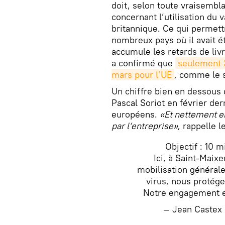
doit, selon toute vraisembl
concernant l’utilisation du 
britannique. Ce qui permettr
nombreux pays où il avait 
accumule les retards de liv
a confirmé que
seulement 3
mars pour l’UE
, comme le 
Un chiffre bien en dessous
Pascal Soriot en février der
européens.
«Et nettement e
par l’entreprise»
, rappelle l
Objectif : 10 m
Ici, à Saint-Maixe
mobilisation générale 
virus, nous protége
Notre engagement e
— Jean Caste