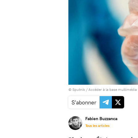
© Sputnik
/
Accéder à la base multimédia
S'abonner
Fabien Buzzanca
Tous les articles