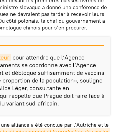
’est devant les premières caisses livrées de
ministre slovaque a donné une conférence de
ues ne devraient pas tarder à recevoir leurs
u côté polonais, le chef du gouvernement a
homologue chinois pour s’en procurer.
teur
pour attendre que l’Agence
aments se coordonne avec l’Agence
t et débloque suffisamment de vaccins
 proportion de la population», souligne
lice Léger, consultante en
ui rappelle que Prague doit faire face à
u variant sud-africain.
ne alliance a été conclue par l’Autriche et le
 le développement et la production de vaccins 