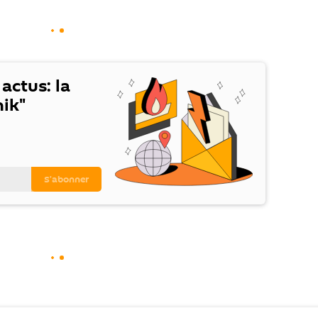
 actus: la
ik"