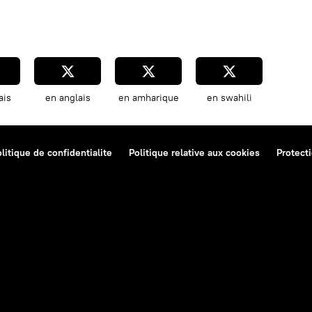
ais
en anglais
en amharique
en swahili
litique de confidentialite
Politique relative aux cookies
Protect