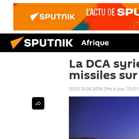
Afrique
La DCA syri
missiles sur
10:02 14.04.2018
(Mis à jour:
10:01 