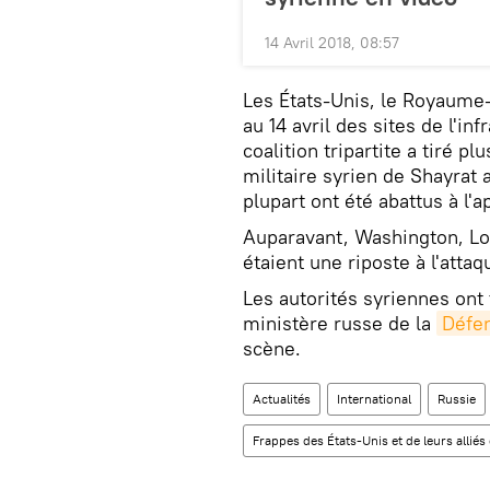
14 Avril 2018, 08:57
Les États-Unis, le Royaume-U
au 14 avril des sites de l'inf
coalition tripartite a tiré p
militaire syrien de Shayrat 
plupart ont été abattus à l'a
Auparavant, Washington, Lon
étaient une riposte à l'att
Les autorités syriennes ont 
ministère russe de la
Défe
scène.
Actualités
International
Russie
Frappes des États-Unis et de leurs alliés 