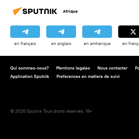
Afrique
en français
en anglais
en amharique
en franç
Qui sommes-nous?
Mentions legales
Nous contacter
Po
Application Sputnik
Preferences en matiere de suivi
© 2026 Sputnik Tous droits réservés. 18+