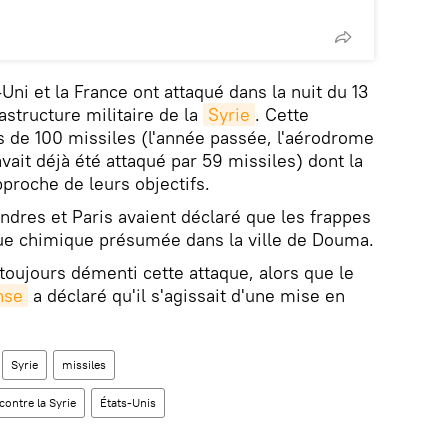
ni et la France ont attaqué dans la nuit du 13
rastructure militaire de la
Syrie
. Cette
lus de 100 missiles (l'année passée, l'aérodrome
avait déjà été attaqué par 59 missiles) dont la
pproche de leurs objectifs.
dres et Paris avaient déclaré que les frappes
aque chimique présumée dans la ville de Douma.
toujours démenti cette attaque, alors que le
nse
a déclaré qu'il s'agissait d'une mise en
Syrie
missiles
contre la Syrie
États-Unis