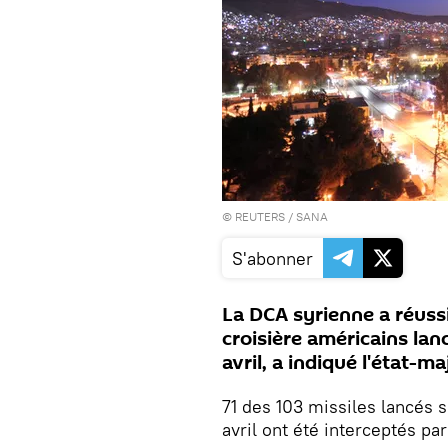
©
REUTERS
/ SANA
S'abonner
La DCA syrienne a réussi
croisière américains lan
avril, a indiqué l'état-ma
71 des 103 missiles lancés s
avril ont été interceptés par